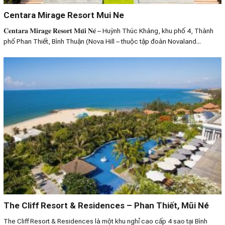
Centara Mirage Resort Mui Ne
𝐂𝐞𝐧𝐭𝐚𝐫𝐚 𝐌𝐢𝐫𝐚𝐠𝐞 𝐑𝐞𝐬𝐨𝐫𝐭 𝐌𝐮̃𝐢 𝐍𝐞́ – Huỳnh Thúc Kháng, khu phố 4, Thành
phố Phan Thiết, Bình Thuận (Nova Hill – thuộc tập đoàn Novaland...
The Cliff Resort & Residences – Phan Thiết, Mũi Né
The Cliff Resort & Residences là một khu nghỉ cao cấp 4 sao tại Bình