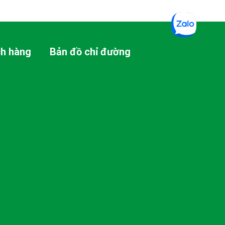
ch hàng
Bản đồ chỉ đường
h toán
rả vé
 mật thông
 tra vé