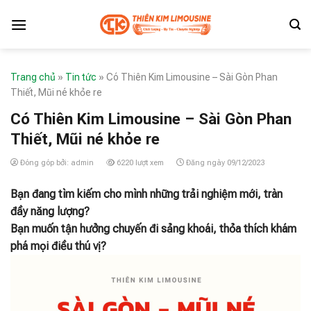
Skip
to
content
Trang chủ
»
Tin tức
»
Có Thiên Kim Limousine – Sài Gòn Phan
Thiết, Mũi né khỏe re
Có Thiên Kim Limousine – Sài Gòn Phan
Thiết, Mũi né khỏe re
Đóng góp bởi: admin
6220 lượt xem
Đăng ngày 09/12/2023
Bạn đang tìm kiếm cho mình những trải nghiệm mới, tràn
đầy năng lượng?
Bạn muốn tận hưởng chuyến đi sảng khoái, thỏa thích khám
phá mọi điều thú vị?