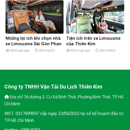
Những lợi ích khi chọn nhà
Tiện ích trên xe Limousine
xe Limousine Sài Gòn Phan
của Thiên Kim
Thiết, Mũi Né
9459 lượt xem
09/12/2023
4910 lượt xem
09/12/2023
Công ty TNHH Vận Tải Du Lịch Thiên Kim
Địa chỉ: 36 đường 3, Cư Xá Bình Thới, Phường Bình Thới, TP. Hồ
Chí Minh
MST: 0317899097 cấp ngày 23/06/2023 tại sở kế hoạch đầu tư
TP.Hồ Chí Minh