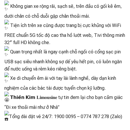
Không gian xe rộng rãi, sạch sẽ, trên đầu có gối kê êm,
dưới chân có chỗ duỗi gập chân thoải mái.
Tiện ích trên xe cũng được trang bị cực khủng với WiFi
FREE chuẩn 5G tốc độ cao tha hồ lướt web, Tivi thông minh
32″ full HD không che.
Quan trọng nhất là ngay cạnh chỗ ngồi có cổng sạc pin
USB sạc siêu nhanh không sợ dế yêu hết pin, có luôn ngăn
để nước uống và rèm kéo riêng biệt.
Xe di chuyển êm ái với tay lái lành nghề, dày dạn kinh
nghiệm của các bác tài được tuyển chọn kỹ lưỡng.
𝗧𝗵𝗶𝗲̂𝗻 𝗞𝗶𝗺 𝐋𝐢𝐦𝐨𝐮𝐬𝐢𝐧𝐞 tự tin đem lại cho bạn cảm giác
“Đi xe thoải mái như ở Nhà”
Tổng đài đặt vé 24/7: 1900 0095 – 0774 787 278 (Zalo)