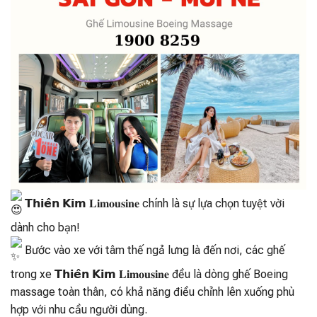
𝗧𝗵𝗶𝗲̂𝗻 𝗞𝗶𝗺 𝐋𝐢𝐦𝐨𝐮𝐬𝐢𝐧𝐞 chính là sự lựa chọn tuyệt vời
dành cho bạn!
Bước vào xe với tâm thế ngả lưng là đến nơi, các ghế
trong xe 𝗧𝗵𝗶𝗲̂𝗻 𝗞𝗶𝗺 𝐋𝐢𝐦𝐨𝐮𝐬𝐢𝐧𝐞 đều là dòng ghế Boeing
massage toàn thân, có khả năng điều chỉnh lên xuống phù
hợp với nhu cầu người dùng.