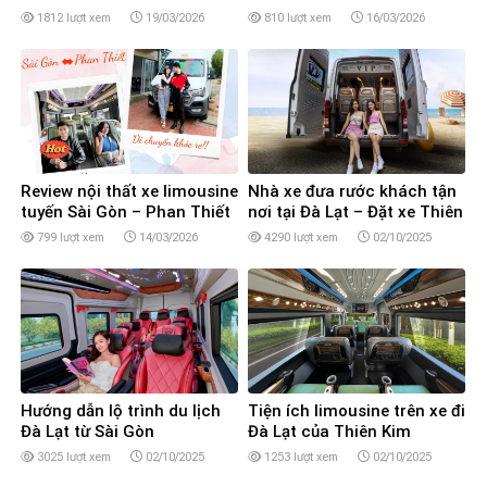
1812 lượt xem
19/03/2026
810 lượt xem
16/03/2026
Review nội thất xe limousine
Nhà xe đưa rước khách tận
tuyến Sài Gòn – Phan Thiết
nơi tại Đà Lạt – Đặt xe Thiên
Kim Limousine 9 chỗ ghế
799 lượt xem
14/03/2026
4290 lượt xem
02/10/2025
massage
Hướng dẫn lộ trình du lịch
Tiện ích limousine trên xe đi
Đà Lạt từ Sài Gòn
Đà Lạt của Thiên Kim
3025 lượt xem
02/10/2025
1253 lượt xem
02/10/2025