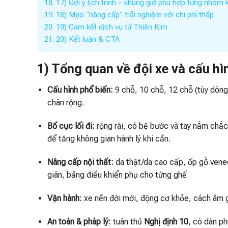
18.
17) Gợi ý lịch trình – khung giờ phù hợp từng nhóm
19.
18) Mẹo “nâng cấp” trải nghiệm với chi phí thấp
20.
19) Cam kết dịch vụ từ Thiên Kim
21.
20) Kết luận & CTA
1) Tổng quan về đội xe và cấu hì
Cấu hình phổ biến:
9 chỗ, 10 chỗ, 12 chỗ (tùy dòng
chân rộng.
Bố cục lối đi:
rộng rãi, có bệ bước và tay nắm chắc
để tăng không gian hành lý khi cần.
Nâng cấp nội thất:
da thật/da cao cấp, ốp gỗ venee
giãn, bảng điều khiển phụ cho từng ghế.
Vận hành:
xe nền đời mới, động cơ khỏe, cách âm g
An toàn & pháp lý:
tuân thủ
Nghị định 10
, có dán ph