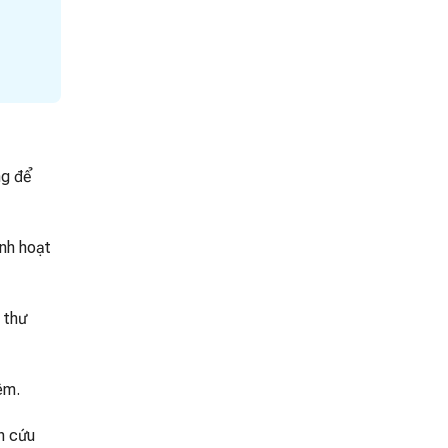
ng để
inh hoạt
 thư
êm.
h cứu