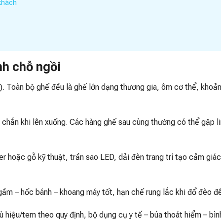
 khách
nh chỗ ngồi
). Toàn bộ ghế đều là ghế lớn dạng thương gia, ôm cơ thể, khoả
 chắn khi lên xuống. Các hàng ghế sau cùng thường có thể gập l
r hoặc gỗ kỹ thuật, trần sao LED, dải đèn trang trí tạo cảm giác
ầm – hốc bánh – khoang máy tốt, hạn chế rung lắc khi đổ đèo đ
ù hiệu/tem theo quy định, bộ dụng cụ y tế – búa thoát hiểm – bìn