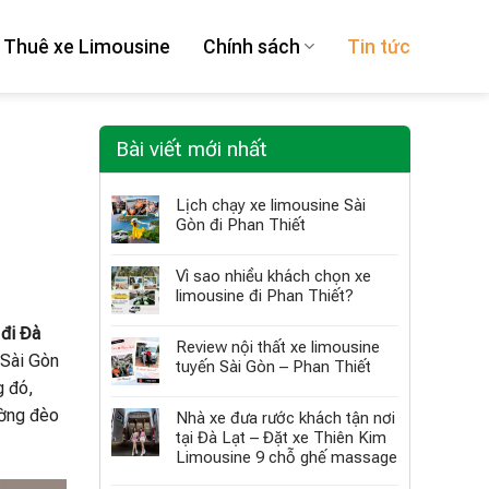
Thuê xe Limousine
Chính sách
Tin tức
Bài viết mới nhất
Lịch chạy xe limousine Sài
Gòn đi Phan Thiết
Vì sao nhiều khách chọn xe
limousine đi Phan Thiết?
 đi Đà
Review nội thất xe limousine
 Sài Gòn
tuyến Sài Gòn – Phan Thiết
g đó,
ường đèo
Nhà xe đưa rước khách tận nơi
tại Đà Lạt – Đặt xe Thiên Kim
Limousine 9 chỗ ghế massage