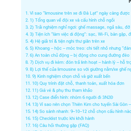
1.
Vì sao “limousine trên xe đi Đà Lạt” ngày càng đượ
2.
1) Tổng quan về đội xe và cấu hình chỗ ngồi
3.
2) Trải nghiệm nghỉ ngơi: ghế massage, ngả sâu, đỡ 
4.
3) Tiện ích “làm việc di động”: sạc, Wi-Fi, bàn gập,
5.
4) Hệ giải trí & tiện nghi thư giãn trên xe
6.
5) Khoang – hộc – móc treo: chi tiết nhỏ nhưng “đán
7.
6) An toàn chủ động – bị động cho cung đường đèo
8.
7) Dịch vụ đi kèm: đón trả linh hoạt – hành lý – hỗ tr
9.
8) Lợi thế của limousine so với giường nằm/xe ghế n
10.
9) Kinh nghiệm chọn chỗ và giờ xuất bến
11.
10) Quy trình đặt chỗ, thanh toán, xuất hóa đơn
12.
11) Giá vé & phụ thu tham khảo
13.
12) Case điển hình: nhóm 6 người đi 3N2Đ
14.
13) Vì sao nên chọn Thiên Kim cho tuyến Sài Gòn 
15.
14) So sánh nhanh: 9–10–12 chỗ chọn cấu hình nà
16.
15) Checklist trước khi khởi hành
17.
16) Câu hỏi thường gặp (FAQ)