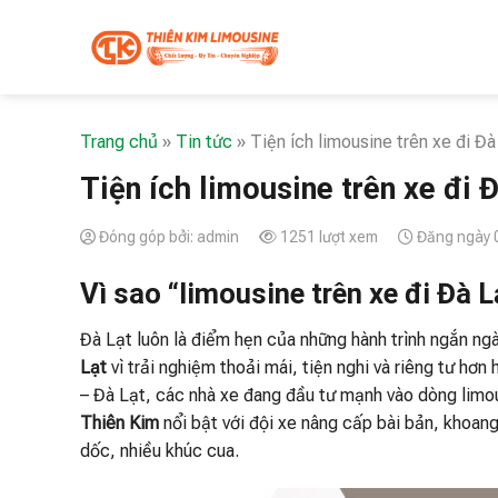
Skip
to
content
Trang chủ
»
Tin tức
»
Tiện ích limousine trên xe đi Đ
Tiện ích limousine trên xe đi 
Đóng góp bởi: admin
1251 lượt xem
Đăng ngày 
Vì sao “limousine trên xe đi Đà
Đà Lạt luôn là điểm hẹn của những hành trình ngắn ngà
Lạt
vì trải nghiệm thoải mái, tiện nghi và riêng tư hơ
– Đà Lạt, các nhà xe đang đầu tư mạnh vào dòng limo
Thiên Kim
nổi bật với đội xe nâng cấp bài bản, khoang
dốc, nhiều khúc cua.