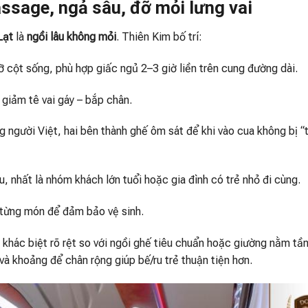
assage, ngả sâu, đỡ mỏi lưng vai
Lạt
là
ngồi lâu không mỏi
. Thiên Kim bố trí:
ỡ cột sống, phù hợp giấc ngủ 2–3 giờ liền trên cung đường dài.
 giảm tê vai gáy – bắp chân.
 người Việt, hai bên thành ghế ôm sát để khi vào cua không bị “t
u, nhất là nhóm khách lớn tuổi hoặc gia đình có trẻ nhỏ đi cùng.
 từng món để đảm bảo vệ sinh.
 khác biệt rõ rệt so với ngồi ghế tiêu chuẩn hoặc giường nằm tần
 và khoảng để chân rộng giúp bế/ru trẻ thuận tiện hơn.