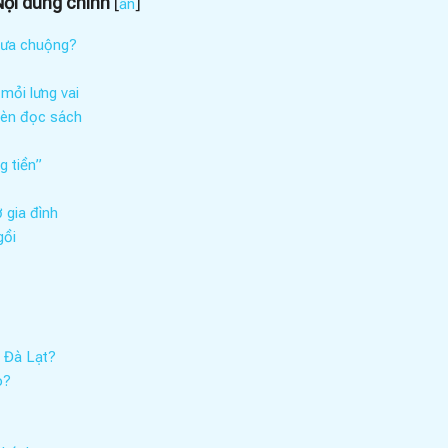
Nội dung chính
[
]
ẩn
c ưa chuộng?
mỏi lưng vai
 đèn đọc sách
g tiền”
ợ gia đình
gồi
– Đà Lạt?
o?