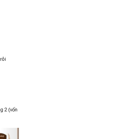
rôi
g 2 (vốn