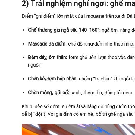
2) Trải nghiệm nghỉ ngơi: ghế m
Điểm “ghi điểm” lớn nhất của
limousine trên xe đi Đà 
Ghế thương gia ngả sâu 140–150°
: ngả êm, nâng đ
Massage đa điểm
: chế độ rung/đấm nhẹ theo nhịp,
Đệm dày, ôm thân:
form ghế uốn lượn theo vóc dáng
người”.
Chân kê/đệm bắp chân:
chống “tê chân” khi ngồi lâ
Chăn mỏng, gối cổ:
sạch, thơm dịu, đóng túi riêng
Khi đi đèo về đêm, sự êm ái và nâng đỡ đúng điểm tạo
dễ bị “dội”). Với gia đình có em bé, bố trí ghế ngả sâu